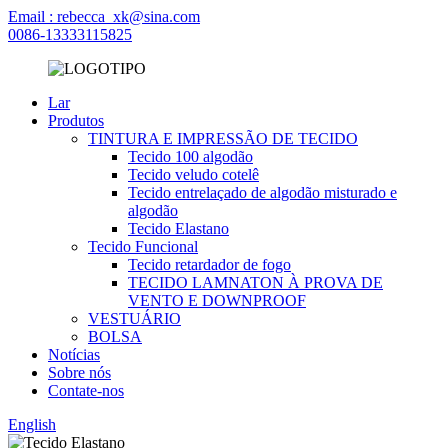
Email : rebecca_xk@sina.com
0086-13333115825
Lar
Produtos
TINTURA E IMPRESSÃO DE TECIDO
Tecido 100 algodão
Tecido veludo cotelê
Tecido entrelaçado de algodão misturado e
algodão
Tecido Elastano
Tecido Funcional
Tecido retardador de fogo
TECIDO LAMNATON À PROVA DE
VENTO E DOWNPROOF
VESTUÁRIO
BOLSA
Notícias
Sobre nós
Contate-nos
English