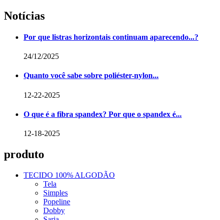
Notícias
Por que listras horizontais continuam aparecendo...?
24/12/2025
Quanto você sabe sobre poliéster-nylon...
12-22-2025
O que é a fibra spandex? Por que o spandex é...
12-18-2025
produto
TECIDO 100% ALGODÃO
Tela
Simples
Popeline
Dobby
Sarja