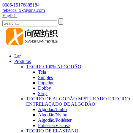
0086-15176885184
rebecca_xk@sina.com
English
Lar
Produtos
TECIDO 100% ALGODÃO
Tela
Simples
Popeline
Dobby
Sarja
TECIDO DE ALGODÃO MISTURADO E TECIDO
ENTRELAÇADO DE ALGODÃO
Algodão/Linho
Algodão/Nylon
Algodão/Poliéster
Poliéster/Viscose
TECIDO DE ELASTANO