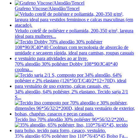
Grafeno Viscose/Algodão/Tencel
Veludo cotelê de poliéster e poliamida, 200-350 g/m², largura
ideal para mulheres...
70% algodão 30% poliéster Dobby 108*90/JC40*40
coolma...
34% algodão, 64% poliéster, 2% elastano. Tecido sarja 2/1
S...
Tecido liso 70% algodão 30% poliéster 96*56/32/2*200...
35% algodão 65% poliéster liso 110*76/45*45 Bolso Fa...