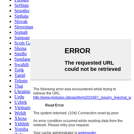
Serbian
Sesotho
Sinhala
Slovak
Slovenian
Somali
Samoan
Scots Gaelic
Shona
Sindhi
Sundanese
Swahili
Tajik
Tamil
Telugu
Thai
Ukrainian
Urdu
Uzbek
Vietnamese
Welsh
Xhosa
Yiddish
Yoruba