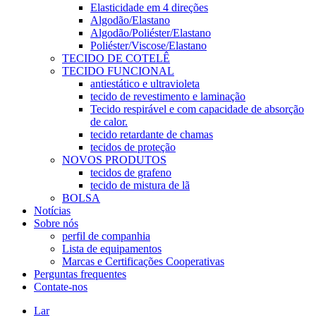
Elasticidade em 4 direções
Algodão/Elastano
Algodão/Poliéster/Elastano
Poliéster/Viscose/Elastano
TECIDO DE COTELÊ
TECIDO FUNCIONAL
antiestático e ultravioleta
tecido de revestimento e laminação
Tecido respirável e com capacidade de absorção
de calor.
tecido retardante de chamas
tecidos de proteção
NOVOS PRODUTOS
tecidos de grafeno
tecido de mistura de lã
BOLSA
Notícias
Sobre nós
perfil de companhia
Lista de equipamentos
Marcas e Certificações Cooperativas
Perguntas frequentes
Contate-nos
Lar